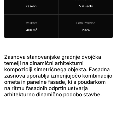
Zasebni
V izvedbi
Velikost
Leto izvedbe
460 m²
2024
Zasnova stanovanjske gradnje dvojčka
temelji na dinamični arhitekturni
kompoziciji simetričnega objekta. Fasadna
zasnova uporablja izmenjujočo kombinacijo
ometa in panelne fasade, ki s poudarkom
na ritmu fasadnih odprtin ustvarja
arhitekturno dinamično podobo stavbe.