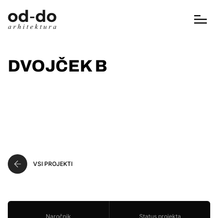
DVOJČEK B
VSI PROJEKTI
Naročnik
Status projekta