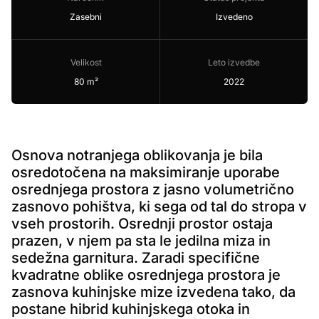
Zasebni
Izvedeno
Velikost
Leto izvedbe
80 m²
2022
Osnova notranjega oblikovanja je bila
osredotočena na maksimiranje uporabe
osrednjega prostora z jasno volumetrično
zasnovo pohištva, ki sega od tal do stropa v
vseh prostorih. Osrednji prostor ostaja
prazen, v njem pa sta le jedilna miza in
sedežna garnitura. Zaradi specifične
kvadratne oblike osrednjega prostora je
zasnova kuhinjske mize izvedena tako, da
postane hibrid kuhinjskega otoka in